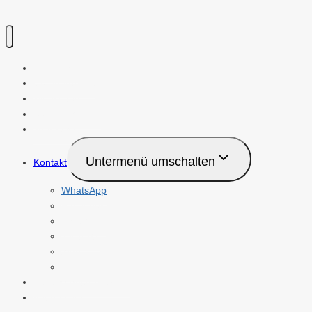
Über mich
Computerhilfe
Webseiten
Soziale Medien
Journalist
Untermenü umschalten
Kontakt
WhatsApp
Facebook
Instagram
Twitter/X
Xing
LinkedIn
Datenschutzerklärung
Impressum